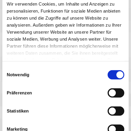
anderen Vertragsstaaten des Abkommens über den
Wir verwenden Cookies, um Inhalte und Anzeigen zu
personalisieren, Funktionen für soziale Medien anbieten
Europäischen Wirtschaftsraum zuvor gekürzt. Nur in
zu können und die Zugriffe auf unsere Website zu
Ausnahmefällen wird die volle IP-Adresse an einen
analysieren. Außerdem geben wir Informationen zu Ihrer
Server von Google in den USA übertragen und dort
Verwendung unserer Website an unsere Partner für
gekürzt. Im Auftrag des Betreibers dieser Website
soziale Medien, Werbung und Analysen weiter. Unsere
wird Google diese Informationen benutzen, um Ihre
Partner führen diese Informationen möglicherweise mit
Nutzung der Website auszuwerten, um Reports
weiteren Daten zusammen, die Sie ihnen bereitgestellt
haben oder die sie im Rahmen Ihrer Nutzung der Dienste
über die Websiteaktivitäten zusammenzustellen und
gesammelt haben.
um weitere mit der Websitenutzung und der
Einwilligungsauswahl
Notwendig
Internetnutzung verbundene Dienstleistungen
gegenüber dem Websitebetreiber zu erbringen. Die
Präferenzen
im Rahmen von Google Analytics von Ihrem
Browser übermittelte IP-Adresse wird nicht mit
anderen Daten von Google zusammengeführt. Sie
Statistiken
können die Speicherung der Cookies durch eine
entsprechende Einstellung Ihrer Browser-Software
Marketing