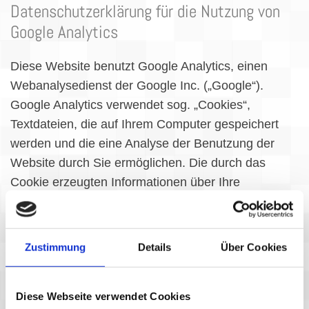
Datenschutzerklärung für die Nutzung von
Google Analytics
Diese Website benutzt Google Analytics, einen
Webanalysedienst der Google Inc. („Google“).
Google Analytics verwendet sog. „Cookies“,
Textdateien, die auf Ihrem Computer gespeichert
werden und die eine Analyse der Benutzung der
Website durch Sie ermöglichen. Die durch das
Cookie erzeugten Informationen über Ihre
Benutzung dieser Website werden in der Regel an
einen Server von Google in den USA übertragen
und dort gespeichert. Im Falle der Aktivierung der
Zustimmung
Details
Über Cookies
IP-Anonymisierung auf dieser Website, wird Ihre IP-
Adresse von Google jedoch innerhalb von
Diese Webseite verwendet Cookies
Mitgliedstaaten der Europäischen Union oder in