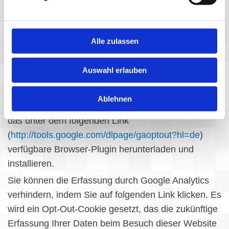
verhindern; wir weisen Sie jedoch darauf hin, dass
Sie in diesem Fall gegebenenfalls nicht sämtliche
Funktionen dieser Website vollumfänglich werden
Alle zulassen
nutzen können. Sie können darüber hinaus die
Erfassung der durch das Cookie erzeugten und auf
Auswahl erlauben
Ihre Nutzung der Website bezogenen Daten (inkl.
Ihrer IP-Adresse) an Google sowie die Verarbeitung
Ablehnen
dieser Daten durch Google verhindern, indem Sie
das unter dem folgenden Link
(
http://tools.google.com/dlpage/gaoptout?hl=de
)
verfügbare Browser-Plugin herunterladen und
installieren.
Sie können die Erfassung durch Google Analytics
verhindern, indem Sie auf folgenden Link klicken. Es
wird ein Opt-Out-Cookie gesetzt, das die zukünftige
Erfassung Ihrer Daten beim Besuch dieser Website